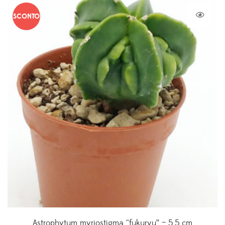
SCONTO
Astrophytum myriostigma “fukuryu” – 5,5 cm