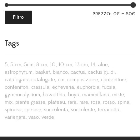
PREZZO:
0€
—
50€
Filtro
Tags
5
5 cm
5cm
8 cm
10
10 cm
13 cm
14
aloe
astrophytum
basket
bianco
cactus
cactus guidi
catalogata
catalogate
cm
composizione
contenitore
contenitori
crassula
echeveria
euphorbia
fucsia
gymnocalycium
haworthia
hoya
mammillaria
miste
mix
piante grasse
plateau
rara
rare
rosa
rosso
spina
spinosa
spinose
succulenta
succulente
terracotta
variegata
vaso
verde