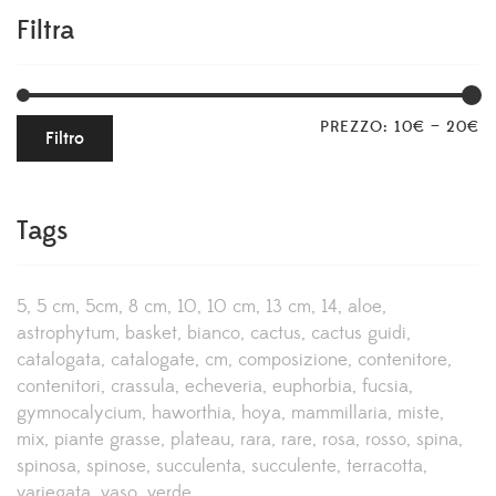
Filtra
PREZZO:
10€
—
20€
Filtro
Tags
5
5 cm
5cm
8 cm
10
10 cm
13 cm
14
aloe
astrophytum
basket
bianco
cactus
cactus guidi
catalogata
catalogate
cm
composizione
contenitore
contenitori
crassula
echeveria
euphorbia
fucsia
gymnocalycium
haworthia
hoya
mammillaria
miste
mix
piante grasse
plateau
rara
rare
rosa
rosso
spina
spinosa
spinose
succulenta
succulente
terracotta
variegata
vaso
verde