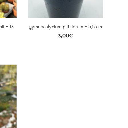
ii – 13
gymnocalycium piltziorum – 5,5 cm
3,00
€