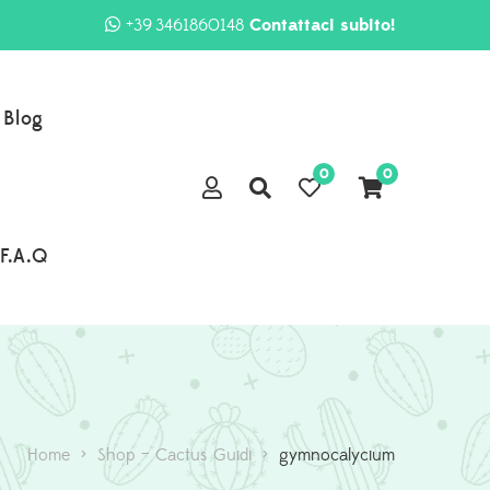
+39 3461860148
Contattaci subito!
Blog
0
0
F.A.Q
Home
>
Shop – Cactus Guidi
>
gymnocalycium