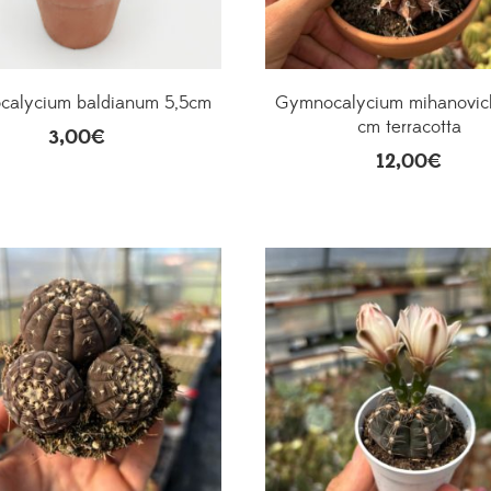
alycium baldianum 5,5cm
Gymnocalycium mihanovich
cm terracotta
3,00
€
12,00
€