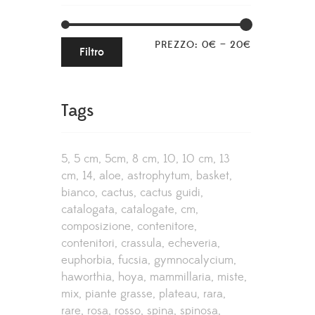
PREZZO:
0€
—
20€
Filtro
Tags
5
5 cm
5cm
8 cm
10
10 cm
13
cm
14
aloe
astrophytum
basket
bianco
cactus
cactus guidi
catalogata
catalogate
cm
composizione
contenitore
contenitori
crassula
echeveria
euphorbia
fucsia
gymnocalycium
haworthia
hoya
mammillaria
miste
mix
piante grasse
plateau
rara
rare
rosa
rosso
spina
spinosa