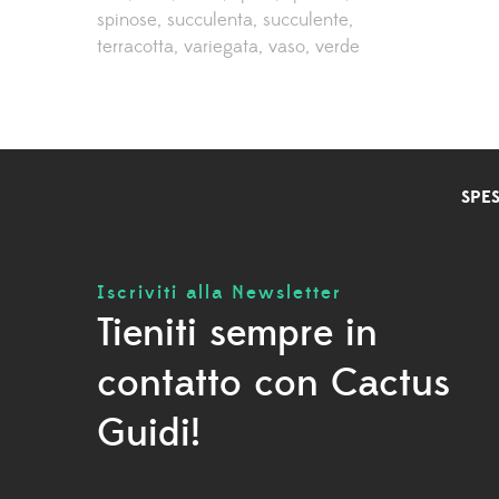
spinose
succulenta
succulente
terracotta
variegata
vaso
verde
SPES
Iscriviti alla Newsletter
Tieniti sempre in
contatto con Cactus
Guidi!