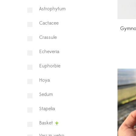
Astrophytum
⁠Cactacee
Gymnoc
⁠Crassule
Echeveria
Euphorbie
Hoya
⁠Sedum
Stapelia
Basket
Vasi in vetro