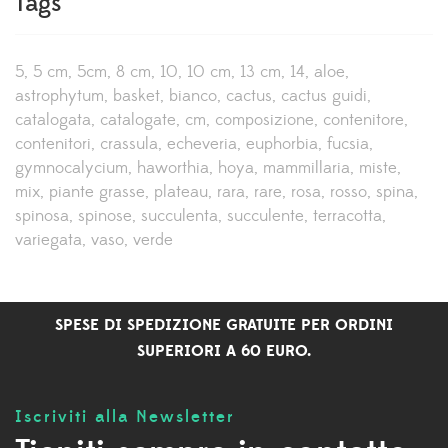
Tags
5
5 cm
5cm
8 cm
10
10 cm
13 cm
14
aloe
astrophytum
basket
bianco
cactus
cactus guidi
catalogata
catalogate
cm
composizione
contenitore
contenitori
crassula
echeveria
euphorbia
fucsia
gymnocalycium
haworthia
hoya
mammillaria
miste
mix
piante grasse
plateau
rara
rare
rosa
rosso
spina
spinosa
spinose
succulenta
succulente
terracotta
variegata
vaso
verde
SPESE DI SPEDIZIONE GRATUITE PER ORDINI
SUPERIORI A 60 EURO.
Iscriviti alla Newsletter