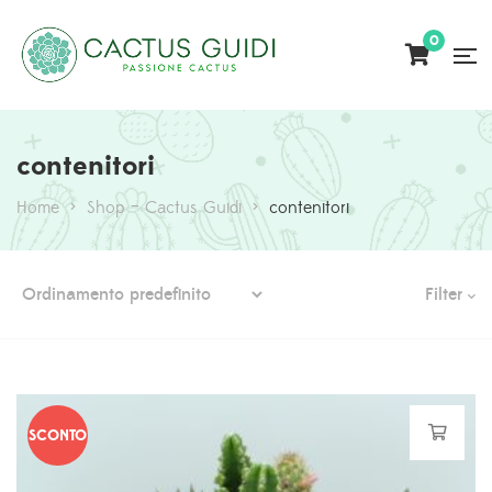
0
contenitori
Home
>
Shop – Cactus Guidi
>
contenitori
Filter
SCONTO