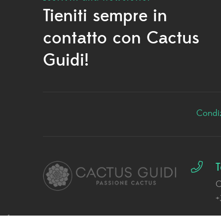
Tieniti sempre in
contatto con Cactus
Guidi!
Condiz
T
C
+