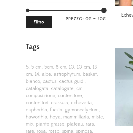
Echev
PREZZO:
0€
—
40€
Filtro
Tags
5
5 cm
5cm
8 cm
10
10 cm
13
cm
14
aloe
astrophytum
basket
bianco
cactus
cactus guidi
catalogata
catalogate
cm
composizione
contenitore
contenitori
crassula
echeveria
euphorbia
fucsia
gymnocalycium
haworthia
hoya
mammillaria
miste
mix
piante grasse
plateau
rara
rare
rosa
rosso
spina
spinosa