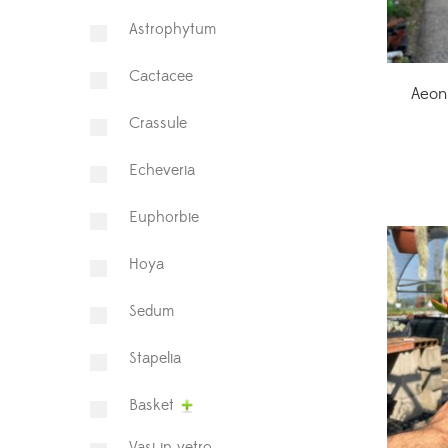
Astrophytum
⁠Cactacee
Aeoni
⁠Crassule
Echeveria
Euphorbie
Hoya
⁠Sedum
Stapelia
Basket
Vasi in vetro