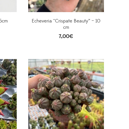
,5cm
Echeveria “Crispate Beauty” – 10
cm
7,00
€