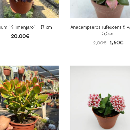
um “Kilimanjaro” – 17 cm
Anacampseros rufescens f. v
5,5cm
20,00
€
1,60
€
2,00
€