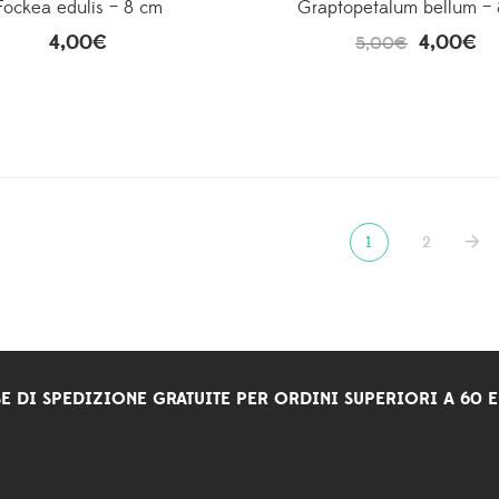
Fockea edulis – 8 cm
Graptopetalum bellum –
4,00
€
4,00
€
5,00
€
1
2
E DI SPEDIZIONE GRATUITE PER ORDINI SUPERIORI A 60 