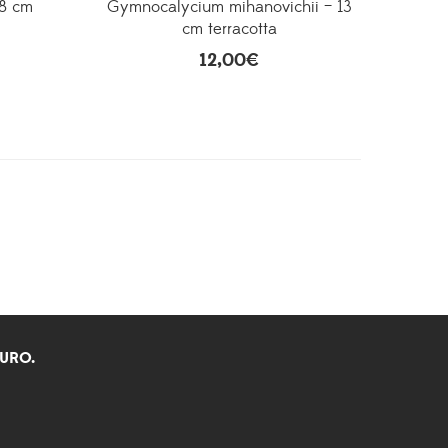
 8 cm
Gymnocalycium mihanovichii – 13
cm terracotta
12,00
€
EURO.