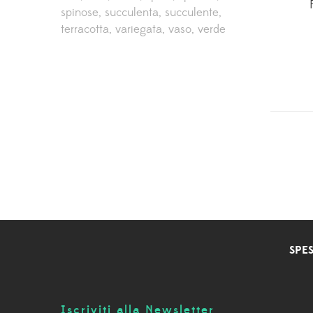
spinose
succulenta
succulente
terracotta
variegata
vaso
verde
SPES
Iscriviti alla Newsletter