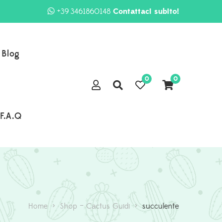
+39 3461860148
Contattaci subito!
Blog
0
0
F.A.Q
Home
>
Shop – Cactus Guidi
>
succulente