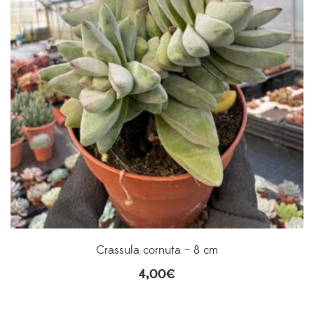
Crassula cornuta – 8 cm
4,00
€