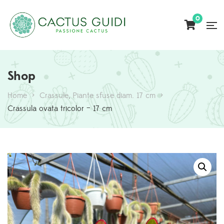
0
Shop
Home
>
⁠Crassule
,
Piante sfuse diam. 17 cm
>
Crassula ovata tricolor – 17 cm