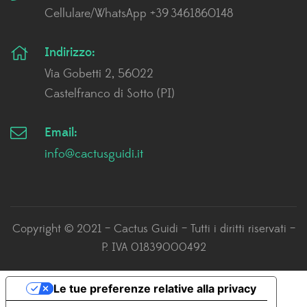
Cellulare/WhatsApp +39 3461860148
Indirizzo:
Via Gobetti 2, 56022
Castelfranco di Sotto (PI)
Email:
info@cactusguidi.it
Copyright © 2021 – Cactus Guidi – Tutti i diritti riservati –
P. IVA 01839000492
Le tue preferenze relative alla privacy