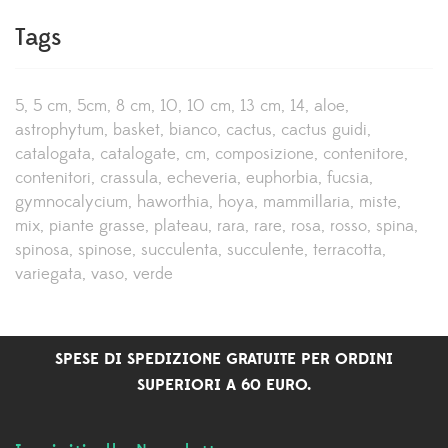
Tags
5
5 cm
5cm
8 cm
10
10 cm
13 cm
14
aloe
astrophytum
basket
bianco
cactus
cactus guidi
catalogata
catalogate
cm
composizione
contenitore
contenitori
crassula
echeveria
euphorbia
fucsia
gymnocalycium
haworthia
hoya
mammillaria
miste
mix
piante grasse
plateau
rara
rare
rosa
rosso
spina
spinosa
spinose
succulenta
succulente
terracotta
variegata
vaso
verde
SPESE DI SPEDIZIONE GRATUITE PER ORDINI
SUPERIORI A 60 EURO.