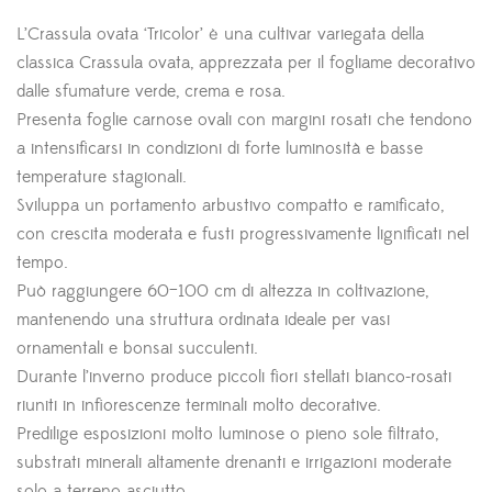
L’Crassula ovata ‘Tricolor’ è una cultivar variegata della
classica Crassula ovata, apprezzata per il fogliame decorativo
dalle sfumature verde, crema e rosa.
Presenta foglie carnose ovali con margini rosati che tendono
a intensificarsi in condizioni di forte luminosità e basse
temperature stagionali.
Sviluppa un portamento arbustivo compatto e ramificato,
con crescita moderata e fusti progressivamente lignificati nel
tempo.
Può raggiungere 60–100 cm di altezza in coltivazione,
mantenendo una struttura ordinata ideale per vasi
ornamentali e bonsai succulenti.
Durante l’inverno produce piccoli fiori stellati bianco-rosati
riuniti in infiorescenze terminali molto decorative.
Predilige esposizioni molto luminose o pieno sole filtrato,
substrati minerali altamente drenanti e irrigazioni moderate
solo a terreno asciutto.