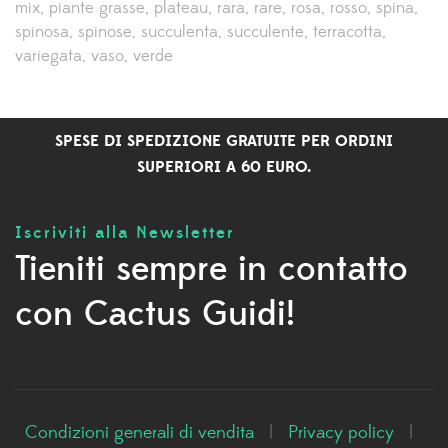
mix
piante grasse
plateau
rara
rare
rosa
rosso
spina
spinosa
spinose
succulenta
succulente
terracotta
variegata
vaso
verde
SPESE DI SPEDIZIONE GRATUITE PER ORDINI
SUPERIORI A 60 EURO.
Iscriviti alla Newsletter
Tieniti sempre in contatto
con Cactus Guidi!
Condizioni generali di vendita
|
Privacy policy
|