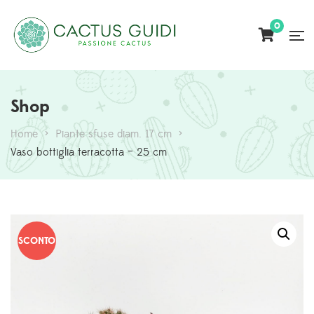
0
Shop
Home
>
Piante sfuse diam. 17 cm
>
Vaso bottiglia terracotta – 25 cm
SCONTO