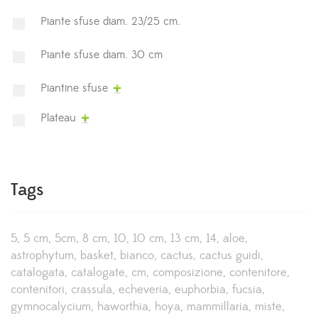
Piante sfuse diam. 23/25 cm.
Piante sfuse diam. 30 cm
Piantine sfuse
Plateau
Tags
5
5 cm
5cm
8 cm
10
10 cm
13 cm
14
aloe
astrophytum
basket
bianco
cactus
cactus guidi
catalogata
catalogate
cm
composizione
contenitore
contenitori
crassula
echeveria
euphorbia
fucsia
gymnocalycium
haworthia
hoya
mammillaria
miste