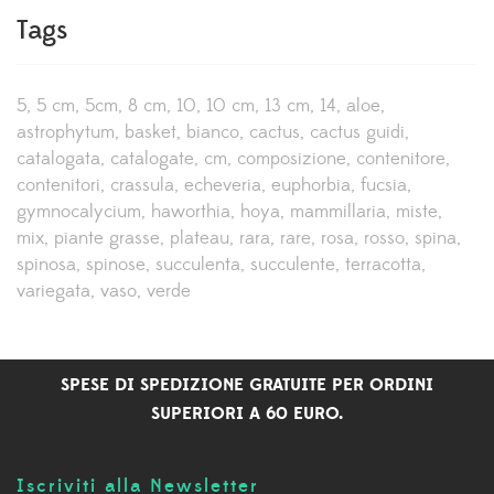
Tags
5
5 cm
5cm
8 cm
10
10 cm
13 cm
14
aloe
astrophytum
basket
bianco
cactus
cactus guidi
catalogata
catalogate
cm
composizione
contenitore
contenitori
crassula
echeveria
euphorbia
fucsia
gymnocalycium
haworthia
hoya
mammillaria
miste
mix
piante grasse
plateau
rara
rare
rosa
rosso
spina
spinosa
spinose
succulenta
succulente
terracotta
variegata
vaso
verde
SPESE DI SPEDIZIONE GRATUITE PER ORDINI
SUPERIORI A 60 EURO.
Iscriviti alla Newsletter