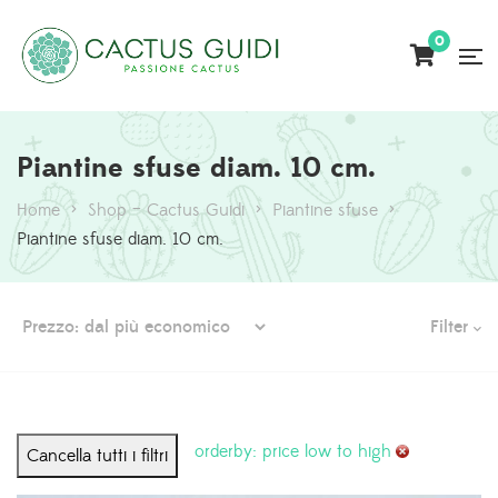
0
Piantine sfuse diam. 10 cm.
Home
>
Shop – Cactus Guidi
>
Piantine sfuse
>
Piantine sfuse diam. 10 cm.
Filter
orderby: price low to high
Cancella tutti i filtri