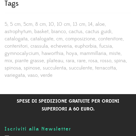
Tags
5
5 cm
5cm
8 cm
10
10 cm
13 cm
14
aloe
astrophytum
basket
bianco
cactus
cactus guidi
catalogata
catalogate
cm
composizione
contenitore
contenitori
crassula
echeveria
euphorbia
fucsia
gymnocalycium
haworthia
hoya
mammillaria
miste
mix
piante grasse
plateau
rara
rare
rosa
rosso
spina
spinosa
spinose
succulenta
succulente
terracotta
variegata
vaso
verde
SPESE DI SPEDIZIONE GRATUITE PER ORDINI
SUPERIORI A 60 EURO.
Iscriviti alla Newsletter