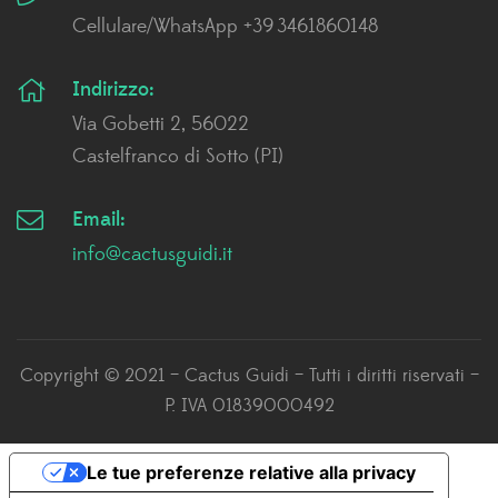
Cellulare/WhatsApp +39 3461860148
Indirizzo:
Via Gobetti 2, 56022
Castelfranco di Sotto (PI)
Email:
info@cactusguidi.it
Copyright © 2021 – Cactus Guidi – Tutti i diritti riservati –
P. IVA 01839000492
Le tue preferenze relative alla privacy