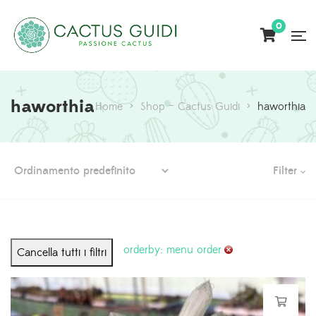
0
haworthia
Home
>
Shop – Cactus Guidi
>
haworthia
Filter
orderby: menu order
Cancella tutti i filtri