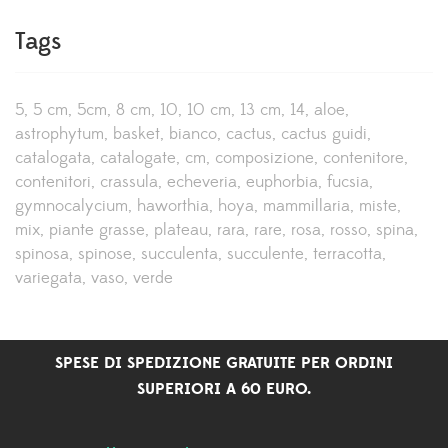
Tags
5
5 cm
5cm
8 cm
10
10 cm
13 cm
14
aloe
astrophytum
basket
bianco
cactus
cactus guidi
catalogata
catalogate
cm
composizione
contenitore
contenitori
crassula
echeveria
euphorbia
fucsia
gymnocalycium
haworthia
hoya
mammillaria
miste
mix
piante grasse
plateau
rara
rare
rosa
rosso
spina
spinosa
spinose
succulenta
succulente
terracotta
variegata
vaso
verde
SPESE DI SPEDIZIONE GRATUITE PER ORDINI
SUPERIORI A 60 EURO.