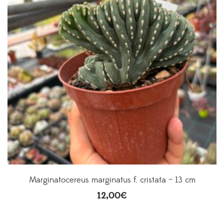
Marginatocereus marginatus f. cristata – 13 cm
12,00
€