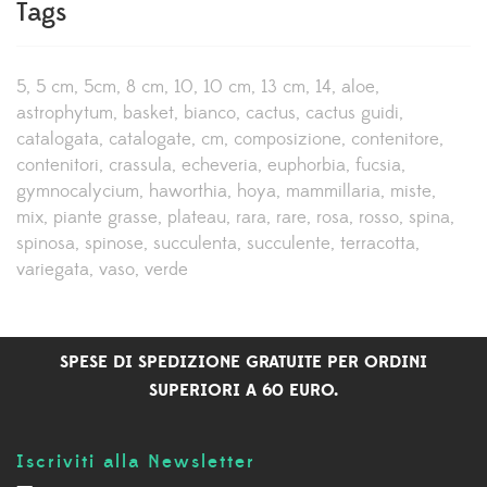
Tags
5
5 cm
5cm
8 cm
10
10 cm
13 cm
14
aloe
astrophytum
basket
bianco
cactus
cactus guidi
catalogata
catalogate
cm
composizione
contenitore
contenitori
crassula
echeveria
euphorbia
fucsia
gymnocalycium
haworthia
hoya
mammillaria
miste
mix
piante grasse
plateau
rara
rare
rosa
rosso
spina
spinosa
spinose
succulenta
succulente
terracotta
variegata
vaso
verde
SPESE DI SPEDIZIONE GRATUITE PER ORDINI
SUPERIORI A 60 EURO.
Iscriviti alla Newsletter