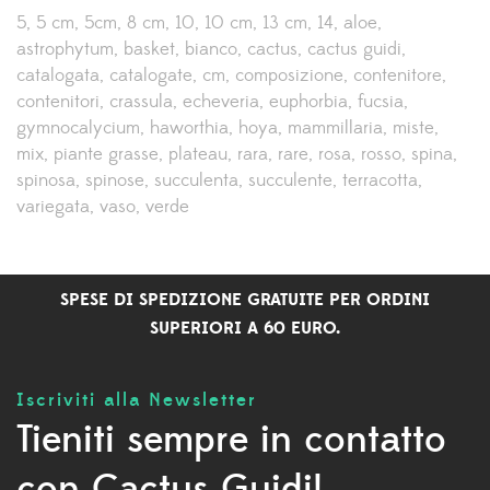
5
5 cm
5cm
8 cm
10
10 cm
13 cm
14
aloe
astrophytum
basket
bianco
cactus
cactus guidi
catalogata
catalogate
cm
composizione
contenitore
contenitori
crassula
echeveria
euphorbia
fucsia
gymnocalycium
haworthia
hoya
mammillaria
miste
mix
piante grasse
plateau
rara
rare
rosa
rosso
spina
spinosa
spinose
succulenta
succulente
terracotta
variegata
vaso
verde
SPESE DI SPEDIZIONE GRATUITE PER ORDINI
SUPERIORI A 60 EURO.
Iscriviti alla Newsletter
Tieniti sempre in contatto
con Cactus Guidi!