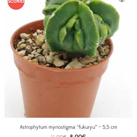
SCONTO
Astrophytum myriostigma “fukuryu” – 5,5 cm
8,00
€