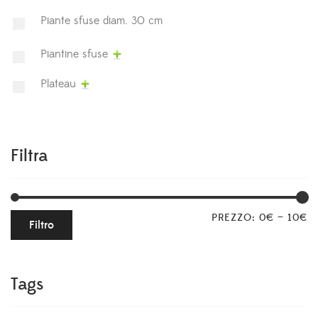
Piante sfuse diam. 30 cm
Piantine sfuse
Plateau
Filtra
PREZZO:
0€
—
10€
Filtro
Tags