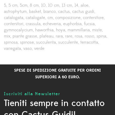
5
5 cm
5cm
8 cm
10
10 cm
13 cm
14
aloe
astrophytum
basket
bianco
cactus
cactus guidi
catalogata
catalogate
cm
composizione
contenitore
contenitori
crassula
echeveria
euphorbia
fucsia
gymnocalycium
haworthia
hoya
mammillaria
miste
mix
piante grasse
plateau
rara
rare
rosa
rosso
spina
spinosa
spinose
succulenta
succulente
terracotta
variegata
vaso
verde
SPESE DI SPEDIZIONE GRATUITE PER ORDINI
SUPERIORI A 60 EURO.
Iscriviti alla Newsletter
Tieniti sempre in contatto
con Cactus Guidi!