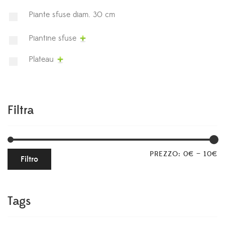
Piante sfuse diam. 30 cm
Piantine sfuse
Plateau
Filtra
PREZZO:
0€
—
10€
Filtro
Tags