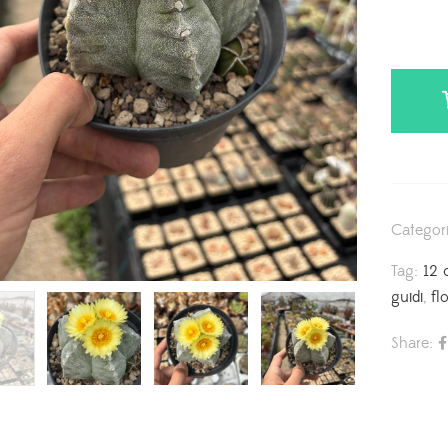
Categor
Tag:
12 
guidi
,
fl
Share: