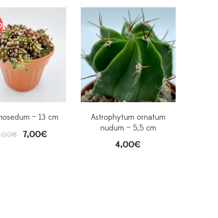
O
osedum – 13 cm
Astrophytum ornatum
nudum – 5,5 cm
7,00
€
,00
€
4,00
€