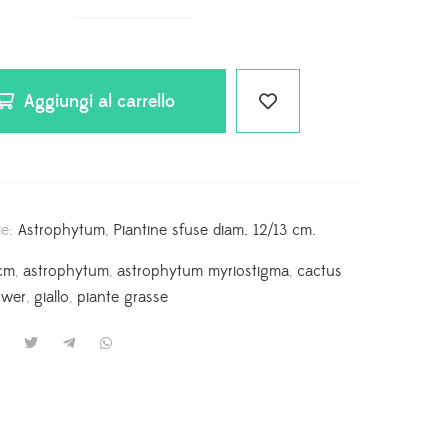
Aggiungi al carrello
ie:
Astrophytum
,
Piantine sfuse diam. 12/13 cm.
cm
,
astrophytum
,
astrophytum myriostigma
,
cactus
ower
,
giallo
,
piante grasse