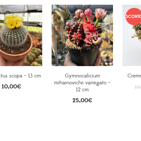
SCONT
tus scopa – 13 cm
Gymnocalicium
Cremn
mihainovichii variegato –
10,00
€
10
12 cm
25,00
€