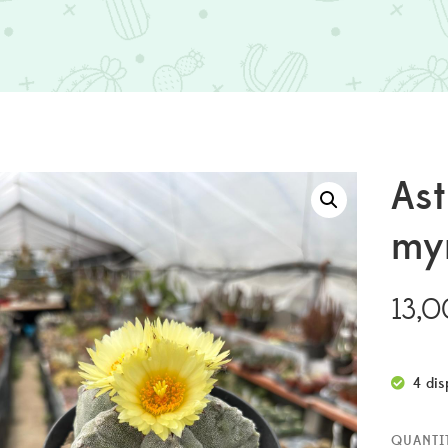
As
my
13,0
4 dis
QUANTI