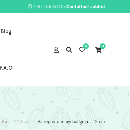
+39 3461860148
Contattaci subito!
Blog
0
0
F.A.Q
 diam. 12/13 cm.
>
Astrophytum myriostigma – 12 cm