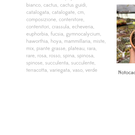
bianco
cactus
cactus guidi
catalogata
catalogate
cm
composizione
contenitore
contenitori
crassula
echeveria
euphorbia
fucsia
gymnocalycium
haworthia
hoya
mammillaria
miste
mix
piante grasse
plateau
rara
rare
rosa
rosso
spina
spinosa
spinose
succulenta
succulente
terracotta
variegata
vaso
verde
Notocac