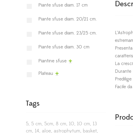
Descr
Piante sfuse diam. 17 cm
Piante sfuse diam. 20/21 cm.
L’Astrop
Piante sfuse diam. 23/25 cm.
estremam
Piante sfuse diam. 30 cm
Presenta
caratteri
Piantine sfuse
La cresci
Durante l
Plateau
Predilige
Facile da
Tags
Prodo
5
5 cm
5cm
8 cm
10
10 cm
13
cm
14
aloe
astrophytum
basket