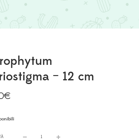
trophytum
riostigma – 12 cm
0
€
ponibili
TÀ