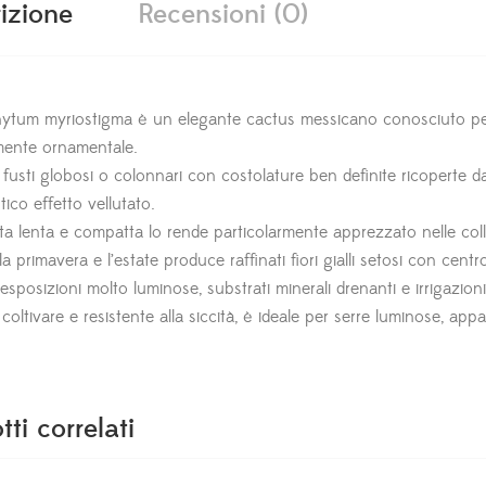
izione
Recensioni (0)
hytum myriostigma è un elegante cactus messicano conosciuto per 
ente ornamentale.
 fusti globosi o colonnari con costolature ben definite ricoperte 
stico effetto vellutato.
ta lenta e compatta lo rende particolarmente apprezzato nelle colle
a primavera e l’estate produce raffinati fiori gialli setosi con centr
 esposizioni molto luminose, substrati minerali drenanti e irrigazioni
 coltivare e resistente alla siccità, è ideale per serre luminose, app
tti correlati