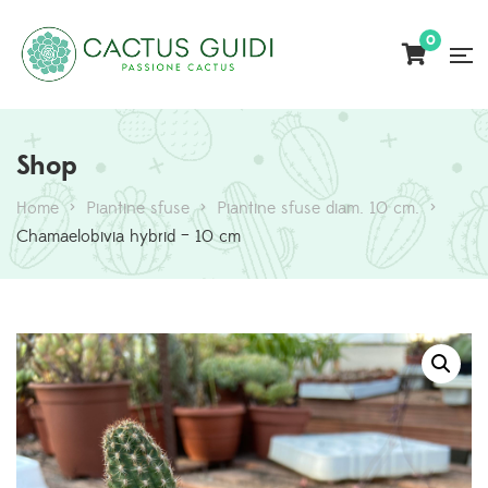
0
Shop
Home
>
Piantine sfuse
>
Piantine sfuse diam. 10 cm.
>
Chamaelobivia hybrid – 10 cm