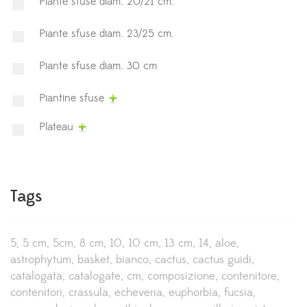
Piante sfuse diam. 20/21 cm.
Piante sfuse diam. 23/25 cm.
Piante sfuse diam. 30 cm
Piantine sfuse
Plateau
Tags
5
5 cm
5cm
8 cm
10
10 cm
13 cm
14
aloe
astrophytum
basket
bianco
cactus
cactus guidi
catalogata
catalogate
cm
composizione
contenitore
contenitori
crassula
echeveria
euphorbia
fucsia