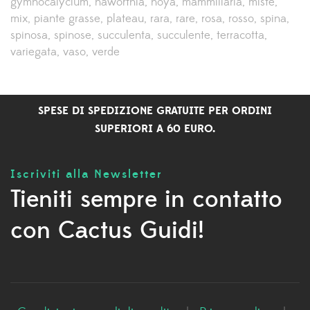
gymnocalycium
haworthia
hoya
mammillaria
miste
mix
piante grasse
plateau
rara
rare
rosa
rosso
spina
spinosa
spinose
succulenta
succulente
terracotta
variegata
vaso
verde
SPESE DI SPEDIZIONE GRATUITE PER ORDINI
SUPERIORI A 60 EURO.
Iscriviti alla Newsletter
Tieniti sempre in contatto
con Cactus Guidi!