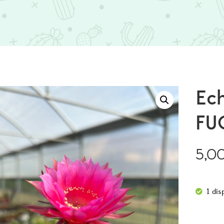
Ech
FU
5,0
1 dis