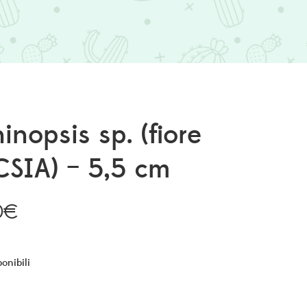
inopsis sp. (fiore
CSIA) – 5,5 cm
0
€
ponibili