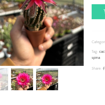
Categor
Tag:
cac
spina
Share: