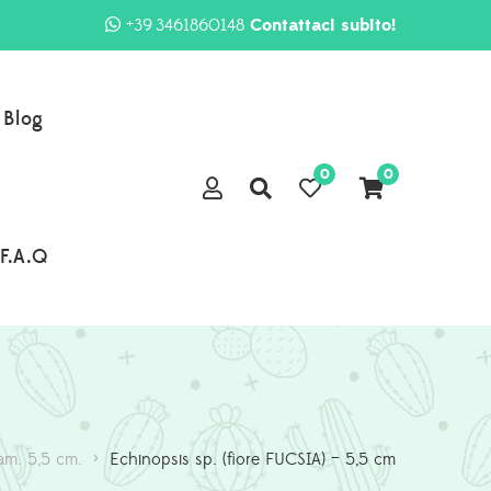
+39 3461860148
Contattaci subito!
Blog
0
0
F.A.Q
iam. 5,5 cm.
>
Echinopsis sp. (fiore FUCSIA) – 5,5 cm