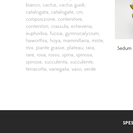
bianco
cactus
cactus guidi
catalogata
catalogate
cm
composizione
contenitore
contenitori
crassula
echeveria
euphorbia
fucsia
gymnocalycium
haworthia
hoya
mammillaria
miste
mix
piante grasse
plateau
rara
Sedum 
rare
rosa
rosso
spina
spinosa
spinose
succulenta
succulente
terracotta
variegata
vaso
verde
SPES