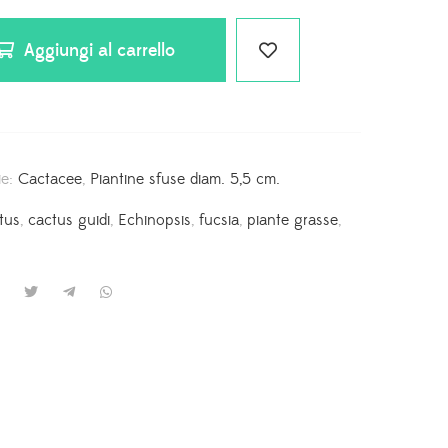
Aggiungi al carrello
ie:
⁠Cactacee
,
Piantine sfuse diam. 5,5 cm.
tus
,
cactus guidi
,
Echinopsis
,
fucsia
,
piante grasse
,